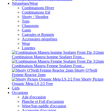
Néoprènes/Wear
Combinaisons Hiver
Combinaisons Eté
Shorty / Shortleg
Tops
Chaussons
Gants
Cagoules et Bonnets
Accessoires néoprènes
Wear
Lunettes
Combinaison Manera homme Seafarer Front...
Combinaison Manera Femme Seafarer Front...
Shorty O'Neill
Femme Reactor 2mm
Shorty Picture
Organic Meta LS 2/2 Free
Girls
Occasions
Aile d'occasion
Planche et Foil d'occasions
Wing/Sup paddle d'occasion
Accessoire d'occasion