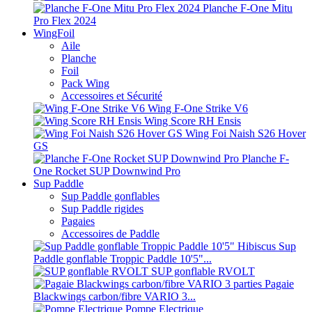
Planche F-One Mitu
Pro Flex 2024
WingFoil
Aile
Planche
Foil
Pack Wing
Accessoires et Sécurité
Wing F-One Strike V6
Wing Score RH Ensis
Wing Foi Naish S26 Hover
GS
Planche F-
One Rocket SUP Downwind Pro
Sup Paddle
Sup Paddle gonflables
Sup Paddle rigides
Pagaies
Accessoires de Paddle
Sup
Paddle gonflable Troppic Paddle 10'5"...
SUP gonflable RVOLT
Pagaie
Blackwings carbon/fibre VARIO 3...
Pompe Electrique