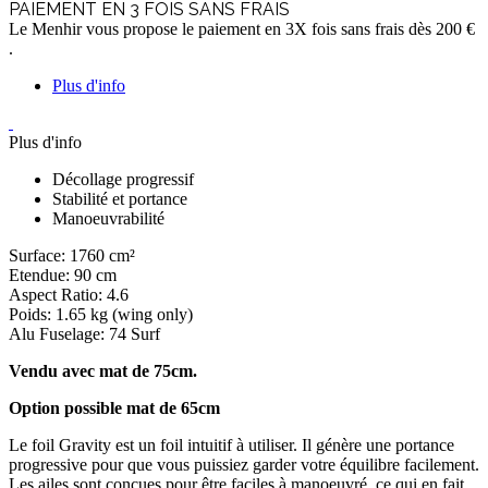
PAIEMENT EN 3 FOIS SANS FRAIS
Le Menhir vous propose le paiement en 3X fois sans frais dès 200 €
.
Plus d'info
Plus d'info
Décollage progressif
Stabilité et portance
Manoeuvrabilité
Surface:
1760 cm²
Etendue
: 90 cm
Aspect Ratio
: 4.6
Poids
: 1.65 kg (wing only)
Alu Fuselage:
74 Surf
Vendu avec mat de 75cm.
Option possible mat de 65cm
Le foil Gravity est un foil intuitif à utiliser. Il génère une portance
progressive pour que vous puissiez garder votre équilibre facilement.
Les ailes sont conçues pour être faciles à manoeuvré, ce qui en fait