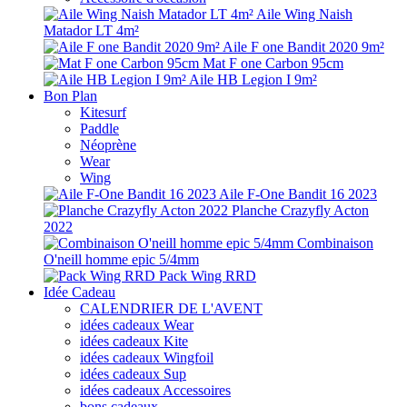
Aile Wing Naish
Matador LT 4m²
Aile F one Bandit 2020 9m²
Mat F one Carbon 95cm
Aile HB Legion I 9m²
Bon Plan
Kitesurf
Paddle
Néoprène
Wear
Wing
Aile F-One Bandit 16 2023
Planche Crazyfly Acton
2022
Combinaison
O'neill homme epic 5/4mm
Pack Wing RRD
Idée Cadeau
CALENDRIER DE L'AVENT
idées cadeaux Wear
idées cadeaux Kite
idées cadeaux Wingfoil
idées cadeaux Sup
idées cadeaux Accessoires
bons cadeaux