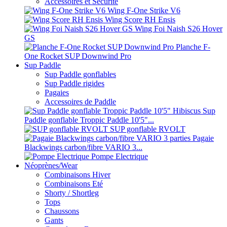
Accessoires et Sécurité
Wing F-One Strike V6
Wing Score RH Ensis
Wing Foi Naish S26 Hover
GS
Planche F-
One Rocket SUP Downwind Pro
Sup Paddle
Sup Paddle gonflables
Sup Paddle rigides
Pagaies
Accessoires de Paddle
Sup
Paddle gonflable Troppic Paddle 10'5"...
SUP gonflable RVOLT
Pagaie
Blackwings carbon/fibre VARIO 3...
Pompe Electrique
Néoprènes/Wear
Combinaisons Hiver
Combinaisons Eté
Shorty / Shortleg
Tops
Chaussons
Gants